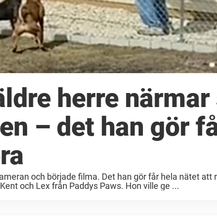
äldre herre närmar 
en – det han gör f
era
eran och började filma. Det han gör får hela nätet att 
nt och Lex från Paddys Paws. Hon ville ge ...