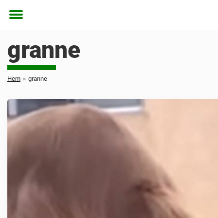
Toggle
menu
granne
Hem
»
granne