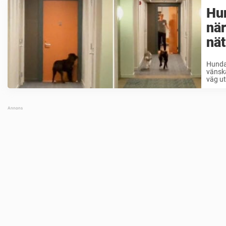
Hun
när
nät
Hunda
vänsk
väg ut