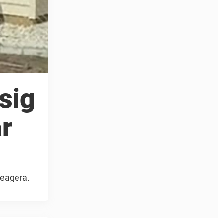
sig
år
reagera.