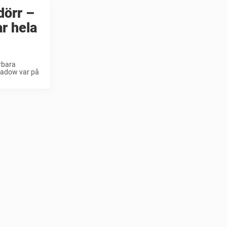
dörr –
r hela
rbara
hadow var på