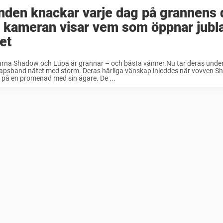
den knackar varje dag på grannens 
 kameran visar vem som öppnar jubla
et
rna Shadow och Lupa är grannar – och bästa vänner.Nu tar deras unde
apsband nätet med storm. Deras härliga vänskap inleddes när vovven S
 på en promenad med sin ägare. De ...