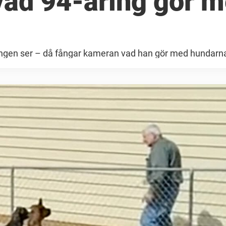
vad 94-åring gör 
tt ingen ser – då fångar kameran vad han gör med hundarn