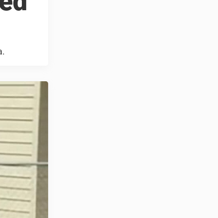
med
a.