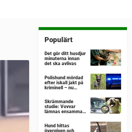
Populärt
Det gör ditt husdjur
minuterna innan
det ska avlivas
Polishund mördad
efter iskall jakt på
kriminell – nu
hyllas hennes sista
insats av
Skrämmande
kollegorna
studie: Vovvar
lämnas ensamma i
varma bilar –
veterinärens
Hund hittas
vädjan: "Planera i
övergiven och
förväg"