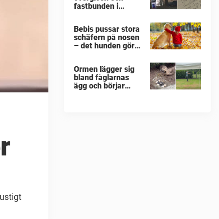
fastbunden i
minusgrader –
lappen vid
Bebis pussar stora
halsbandet
schäfern på nosen
avslöjar det
– det hunden gör
fruktansvärda
då får miljoner att
flämta
Ormen lägger sig
bland fåglarnas
ägg och börjar
kalasa – då träder
modiga
byggarbetaren
fram och räddar
dem
r
ustigt