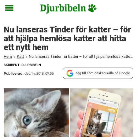
Toggle
menu
Nu lanseras Tinder för katter – för
att hjälpa hemlösa katter att hitta
ett nytt hem
Hem
»
Katt
»
Nu lanseras Tinder för katter – för att hjälpa hemlösa katter att hitta ett nytt hem
SKRIBENT: DJURBIBELN
Publicerad:
dec 14, 2018, 07:56
Lägg till som önskad källa på Google