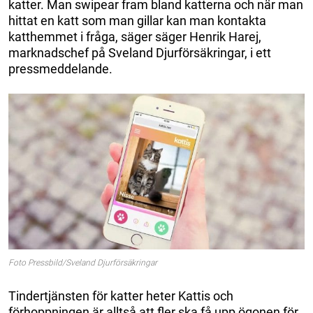
katter. Man swipear fram bland katterna och när man
hittat en katt som man gillar kan man kontakta
katthemmet i fråga, säger säger Henrik Harej,
marknadschef på Sveland Djurförsäkringar, i ett
pressmeddelande.
Foto Pressbild/Sveland Djurförsäkringar
Tindertjänsten för katter heter Kattis och
förhoppningen är alltså att fler ska få upp ögonen för