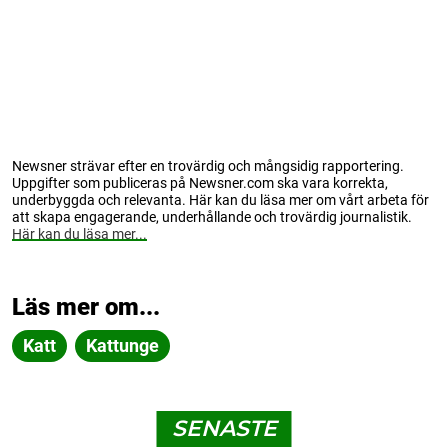
Newsner strävar efter en trovärdig och mångsidig rapportering.
Uppgifter som publiceras på Newsner.com ska vara korrekta,
underbyggda och relevanta. Här kan du läsa mer om vårt arbeta för
att skapa engagerande, underhållande och trovärdig journalistik.
Här kan du läsa mer...
Läs mer om...
Katt
Kattunge
SENASTE