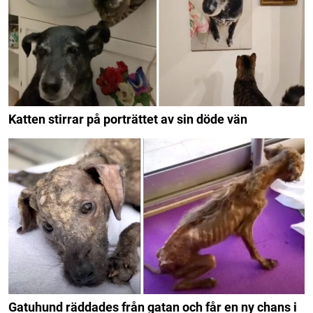
Katten stirrar på porträttet av sin döde vän
Gatuhund räddades från gatan och får en ny chans i