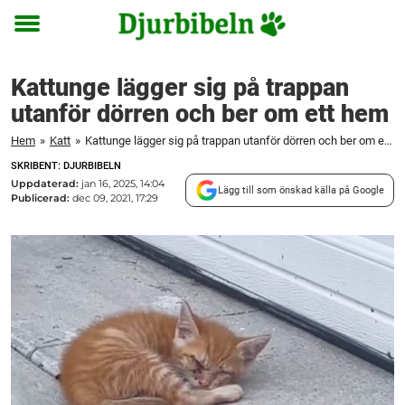
Toggle
menu
Kattunge lägger sig på trappan
utanför dörren och ber om ett hem
Hem
»
Katt
»
Kattunge lägger sig på trappan utanför dörren och ber om ett hem
SKRIBENT: DJURBIBELN
Uppdaterad:
jan 16, 2025, 14:04
Lägg till som önskad källa på Google
Publicerad:
dec 09, 2021, 17:29