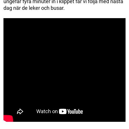
ungefär fyra minuter in i klippet får vi följa med nästa
dag när de leker och busar.