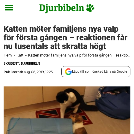
Toggle
menu
Katten möter familjens nya valp
för första gången – reaktionen får
nu tusentals att skratta högt
Hem
»
Katt
»
Katten möter familjens nya valp för första gången – reaktionen får nu tusentals att skratta högt
SKRIBENT: DJURBIBELN
Publicerad:
aug 08, 2019, 12:25
Lägg till som önskad källa på Google