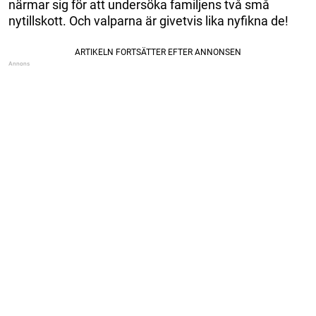
närmar sig för att undersöka familjens två små
nytillskott. Och valparna är givetvis lika nyfikna de!