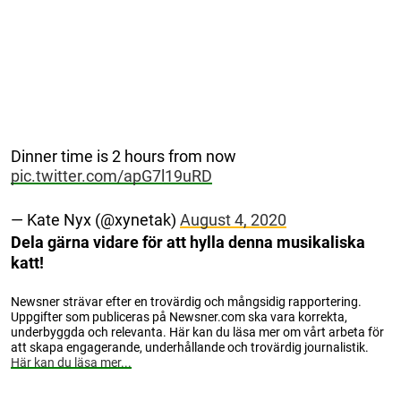
Dinner time is 2 hours from now
pic.twitter.com/apG7l19uRD
— Kate Nyx (@xynetak)
August 4, 2020
Dela gärna vidare för att hylla denna musikaliska
katt!
Newsner strävar efter en trovärdig och mångsidig rapportering.
Uppgifter som publiceras på Newsner.com ska vara korrekta,
underbyggda och relevanta. Här kan du läsa mer om vårt arbeta för
att skapa engagerande, underhållande och trovärdig journalistik.
Här kan du läsa mer...