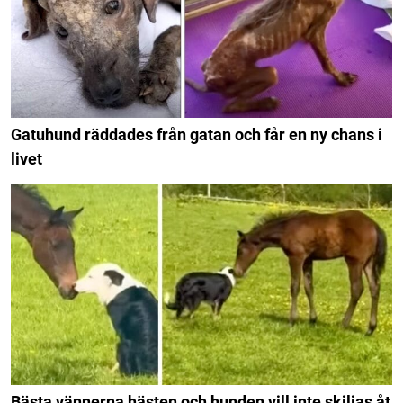
Gatuhund räddades från gatan och får en ny chans i
livet
Bästa vännerna hästen och hunden vill inte skiljas åt