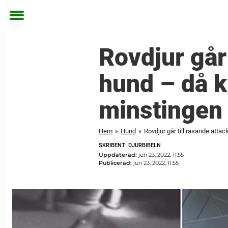
Toggle
menu
Rovdjur går 
hund – då k
minstingen
Hem
»
Hund
»
Rovdjur går till rasande attac
SKRIBENT: DJURBIBELN
Uppdaterad:
jun 23, 2022, 11:55
Publicerad:
jun 23, 2022, 11:55