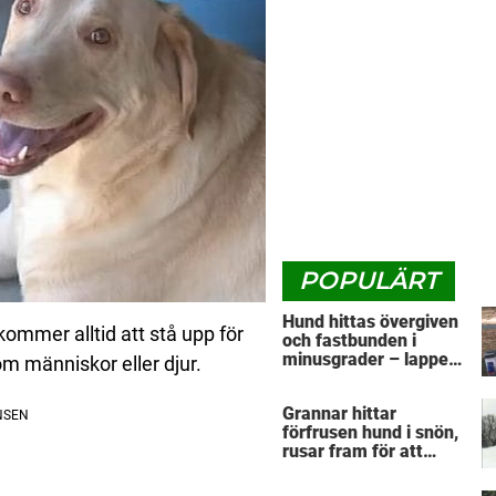
POPULÄRT
Hund hittas övergiven
mmer alltid att stå upp för
och fastbunden i
minusgrader – lappen
om människor eller djur.
vid halsbandet
avslöjar det
Grannar hittar
fruktansvärda
förfrusen hund i snön,
rusar fram för att
hjälpa: Märker då att
han döljer något under