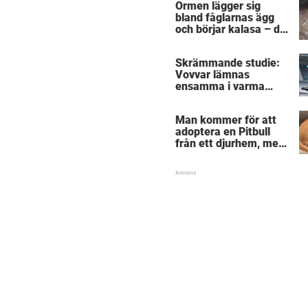
Ormen lägger sig
sig
bland fåglarnas ägg
och börjar kalasa – då
träder modiga
byggarbetaren fram
Skrämmande studie:
och räddar dem
Vovvar lämnas
ensamma i varma
bilar – veterinärens
vädjan: "Planera i
Man kommer för att
förväg"
adoptera en Pitbull
från ett djurhem, men
hunden vägrar lämna
sin bästa vän