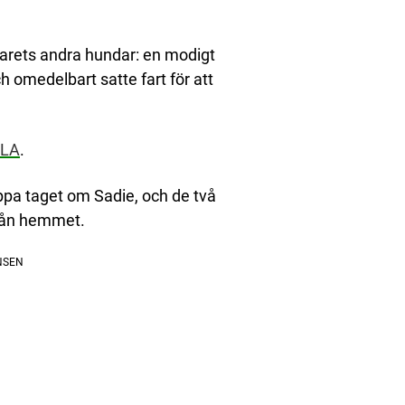
parets andra hundar: en modigt
omedelbart satte fart för att
LA
.
ppa taget om Sadie, och de två
från hemmet.