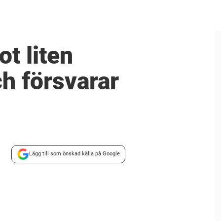
ot liten
ch försvarar
Lägg till som önskad källa på Google