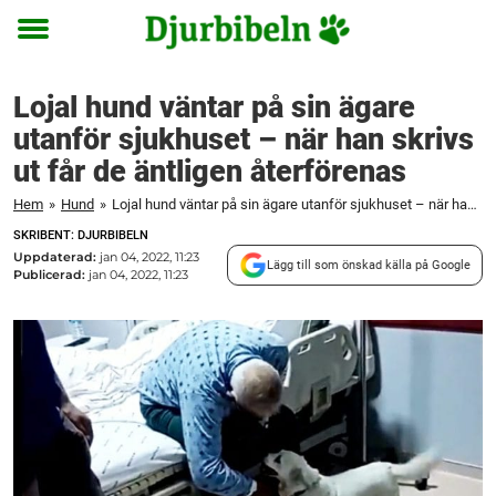
Toggle
menu
Lojal hund väntar på sin ägare
utanför sjukhuset – när han skrivs
ut får de äntligen återförenas
Hem
»
Hund
»
Lojal hund väntar på sin ägare utanför sjukhuset – när han skrivs ut får de äntligen återförenas
SKRIBENT: DJURBIBELN
Uppdaterad:
jan 04, 2022, 11:23
Lägg till som önskad källa på Google
Publicerad:
jan 04, 2022, 11:23