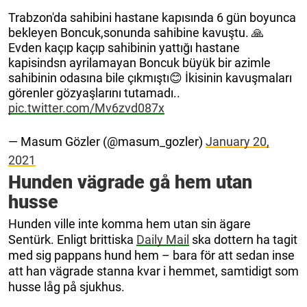
Trabzon'da sahibini hastane kapısında 6 gün boyunca
bekleyen Boncuk,sonunda sahibine kavuştu. 🙏
Evden kaçıp kaçıp sahibinin yattığı hastane
kapisindsn ayrilamayan Boncuk büyük bir azimle
sahibinin odasına bile çıkmıştı😊 İkisinin kavuşmaları
görenler gözyaşlarını tutamadı..
pic.twitter.com/Mv6zvd087x
— Masum Gözler (@masum_gozler)
January 20,
2021
Hunden vägrade gå hem utan
husse
Hunden ville inte komma hem utan sin ägare
Sentürk. Enligt brittiska
Daily Mail
ska dottern ha tagit
med sig pappans hund hem – bara för att sedan inse
att han vägrade stanna kvar i hemmet, samtidigt som
husse låg på sjukhus.