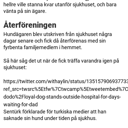
hellre ville stanna kvar utanför sjukhuset, och bara
vänta på sin ägare.
Återföreningen
Hundägaren blev utskriven från sjukhuset några
dagar senare och fick då återförenas med sin
fyrbenta familjemedlem i hemmet.
Så här såg det ut när de fick träffa varandra igen på
sjukhuset:
https://twitter.com/withaylin/status/1351579069377
ref_src=twsrc%5Etfw%7Ctwcamp%5Etweetembed%7C
dodo%2Floyal-dog-stands-outside-hospital-for-days-
waiting-for-dad
Sentürk förklarade för turkiska medier att han
saknade sin hund under tiden på sjukhus.