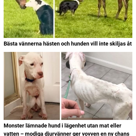
Bästa vännerna hästen och hunden vill inte skiljas åt
Monster lämnade hund i lägenhet utan mat eller
vatten – modiga djurvänner ger vovven en ny chans