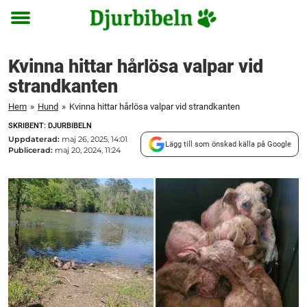
Toggle
menu
Kvinna hittar hårlösa valpar vid
strandkanten
Hem
»
Hund
»
Kvinna hittar hårlösa valpar vid strandkanten
SKRIBENT: DJURBIBELN
Uppdaterad:
maj 26, 2025, 14:01
Lägg till som önskad källa på Google
Publicerad:
maj 20, 2024, 11:24