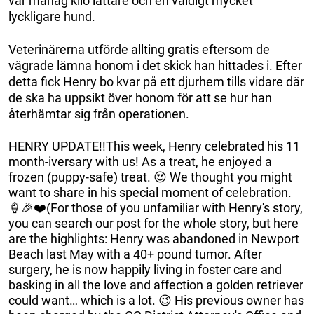
var månag kilo lättare och en väldigt mycket
lyckligare hund.
Veterinärerna utförde allting gratis eftersom de
vägrade lämna honom i det skick han hittades i. Efter
detta fick Henry bo kvar på ett djurhem tills vidare där
de ska ha uppsikt över honom för att se hur han
återhämtar sig från operationen.
HENRY UPDATE!!This week, Henry celebrated his 11
month-iversary with us! As a treat, he enjoyed a
frozen (puppy-safe) treat. 😍 We thought you might
want to share in his special moment of celebration.
🍦🎉❤️️(For those of you unfamiliar with Henry's story,
you can search our post for the whole story, but here
are the highlights: Henry was abandoned in Newport
Beach last May with a 40+ pound tumor. After
surgery, he is now happily living in foster care and
basking in all the love and affection a golden retriever
could want… which is a lot. 😉 His previous owner has