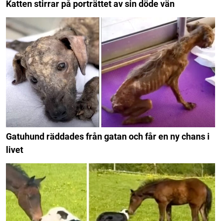
Katten stirrar på porträttet av sin döde vän
Gatuhund räddades från gatan och får en ny chans i
livet