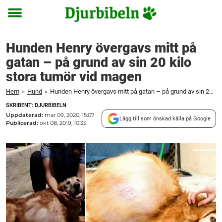
Toggle
menu
Hunden Henry övergavs mitt på
gatan – på grund av sin 20 kilo
stora tumör vid magen
Hem
»
Hund
»
Hunden Henry övergavs mitt på gatan – på grund av sin 20 kilo stora tumör vid magen
SKRIBENT: DJURBIBELN
Uppdaterad:
mar 09, 2020, 15:07
Lägg till som önskad källa på Google
Publicerad:
okt 08, 2019, 10:35