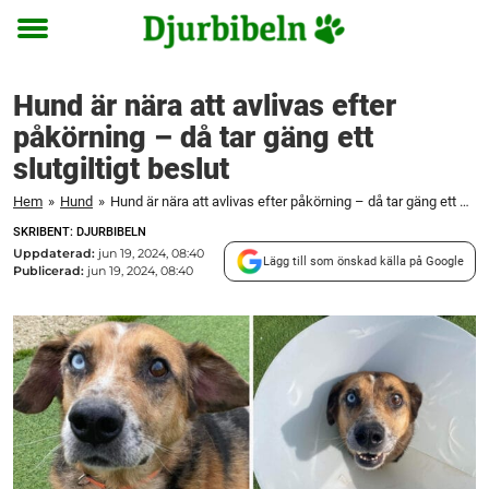
Toggle
menu
Hund är nära att avlivas efter
påkörning – då tar gäng ett
slutgiltigt beslut
Hem
»
Hund
»
Hund är nära att avlivas efter påkörning – då tar gäng ett slutgiltigt beslut
SKRIBENT: DJURBIBELN
Uppdaterad:
jun 19, 2024, 08:40
Lägg till som önskad källa på Google
Publicerad:
jun 19, 2024, 08:40