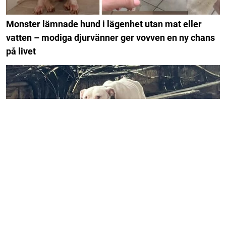
Monster lämnade hund i lägenhet utan mat eller
vatten – modiga djurvänner ger vovven en ny chans
på livet
Hemlös hund vandrar längs tågspåret – gänget har
bara minuter på sig innan han svävar i livsfara