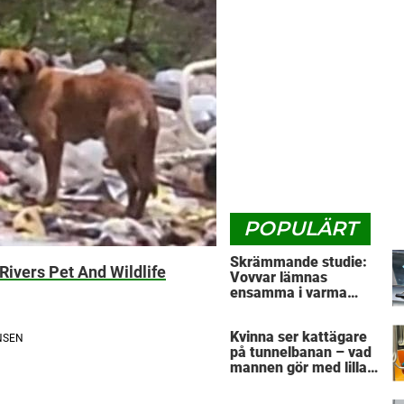
POPULÄRT
Skrämmande studie:
Rivers Pet And Wildlife
Vovvar lämnas
ensamma i varma
bilar – veterinärens
vädjan: "Planera i
Kvinna ser kattägare
förväg"
på tunnelbanan – vad
mannen gör med lilla
husdjuret har väckt
massor av reaktioner