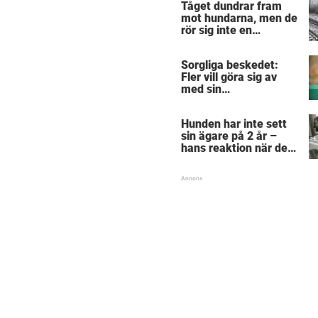
Tåget dundrar fram
mot hundarna, men de
rör sig inte en
centimeter –
anledningen är
Sorgliga beskedet:
hjärtskärande
Fler vill göra sig av
med sin
”pandemihund”
Hunden har inte sett
sin ägare på 2 år –
hans reaktion när de
återförenas bekräftar
allt vi anat om hundar