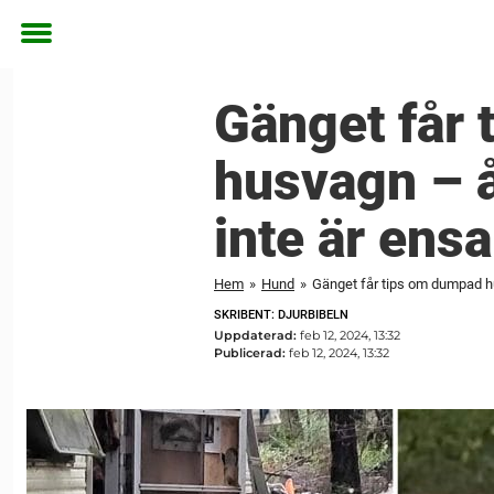
Toggle
menu
Gänget får 
husvagn – å
inte är ens
Hem
»
Hund
»
Gänget får tips om dumpad hu
SKRIBENT: DJURBIBELN
Uppdaterad:
feb 12, 2024, 13:32
Publicerad:
feb 12, 2024, 13:32