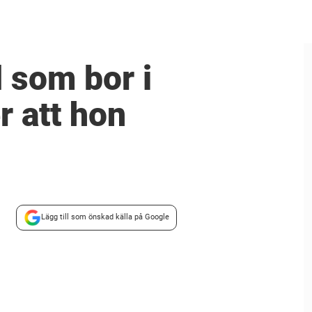
 som bor i
r att hon
Lägg till som önskad källa på Google