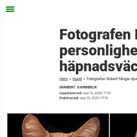
Toggle
menu
Fotografen 
personlighet
häpnadsvä
Hem
»
Hund
»
Fotografen Robert fångar dju
SKRIBENT: DJURBIBELN
Uppdaterad:
sep 15, 2020, 17:19
Publicerad:
sep 15, 2020, 17:19