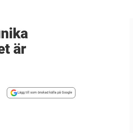
unika
et är
Lägg till som önskad källa på Google