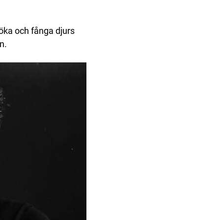
söka och fånga djurs
n.