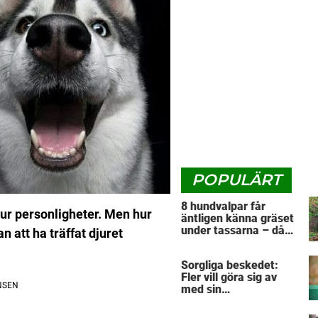
POPULÄRT
8 hundvalpar får
ur personligheter. Men hur
äntligen känna gräset
under tassarna – då
n att ha träffat djuret
tar första valpen ett
avgörande beslut
Sorgliga beskedet:
Fler vill göra sig av
med sin
”pandemihund”