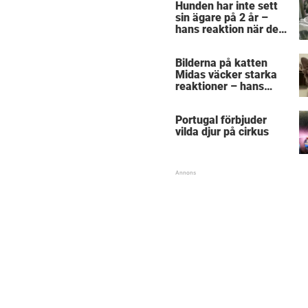
Hunden har inte sett
sin ägare på 2 år –
hans reaktion när de
återförenas bekräftar
allt vi anat om hundar
Bilderna på katten
Midas väcker starka
reaktioner – hans
utseende får folk att
gnugga sig i ögonen
Portugal förbjuder
vilda djur på cirkus