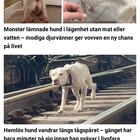
Monster lämnade hund i lägenhet utan mat eller
vatten – modiga djurvänner ger vovven en ny chans
på livet
Hemlös hund vandrar längs tågspåret – gänget har
bara minuter på sig innan han svävar i livsfara