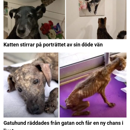
Katten stirrar på porträttet av sin döde vän
Gatuhund räddades från gatan och får en ny chans i