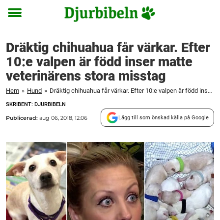
Toggle
menu
Dräktig chihuahua får värkar. Efter
10:e valpen är född inser matte
veterinärens stora misstag
Hem
»
Hund
»
Dräktig chihuahua får värkar. Efter 10:e valpen är född inser matte veterinärens stora misstag
SKRIBENT: DJURBIBELN
Publicerad:
aug 06, 2018, 12:06
Lägg till som önskad källa på Google