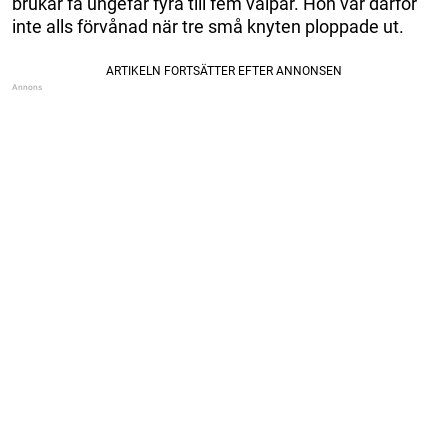
brukar få ungefär fyra till fem valpar. Hon var därför
inte alls förvånad när tre små knyten ploppade ut.