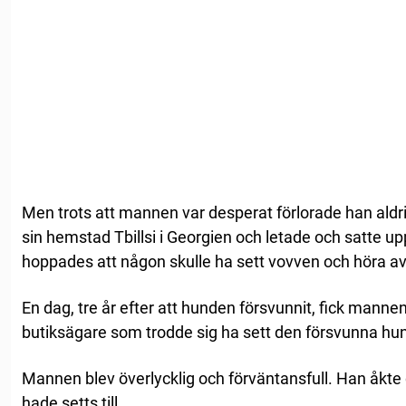
Men trots att mannen var desperat förlorade han aldr
sin hemstad Tbillsi i Georgien och letade och satte u
hoppades att någon skulle ha sett vovven och höra av 
En dag, tre år efter att hunden försvunnit, fick mannen
butiksägare som trodde sig ha sett den försvunna hu
Mannen blev överlycklig och förväntansfull. Han åkte d
hade setts till.