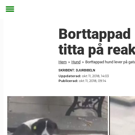
Toggle
menu
Borttappad 
titta på re
Hem
»
Hund
»
Borttappad hund lever på gata
SKRIBENT: DJURBIBELN
Uppdaterad:
okt 11, 2018, 14:03
Publicerad:
okt 11, 2018, 09:14