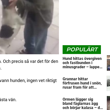
POPULÄRT
Hund hittas övergiven
 Och precis så var det för den
och fastbunden i
minusgrader – lappen
.
vid halsbandet
avslöjar det
Grannar hittar
fruktansvärda
vann hunden, ingen vet riktigt
förfrusen hund i snön,
rusar fram för att
hjälpa: Märker då att
han döljer något under
Ormen lägger sig
ästa vän.
sig
bland fåglarnas ägg
och börjar kalasa – då