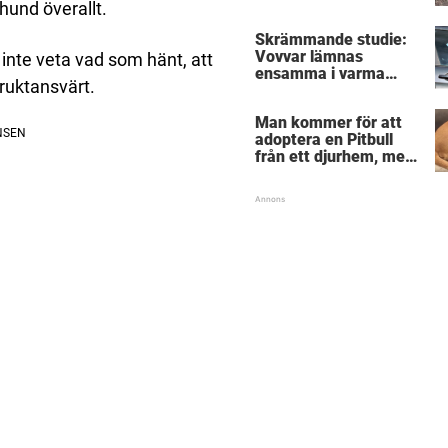
träder modiga
hund överallt.
byggarbetaren fram
Skrämmande studie:
och räddar dem
Vovvar lämnas
t inte veta vad som hänt, att
ensamma i varma
fruktansvärt.
bilar – veterinärens
vädjan: "Planera i
Man kommer för att
förväg"
adoptera en Pitbull
från ett djurhem, men
hunden vägrar lämna
sin bästa vän