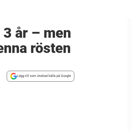
i 3 år – men
denna rösten
Lägg till som önskad källa på Google