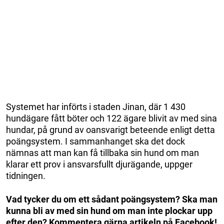
Systemet har införts i staden Jinan, där 1 430
hundägare fått böter och 122 ägare blivit av med sina
hundar, på grund av oansvarigt beteende enligt detta
poängsystem. I sammanhanget ska det dock
nämnas att man kan få tillbaka sin hund om man
klarar ett prov i ansvarsfullt djurägande, uppger
tidningen.
Vad tycker du om ett sådant poängsystem? Ska man
kunna bli av med sin hund om man inte plockar upp
efter den? Kommentera gärna artikeln på Facebook!