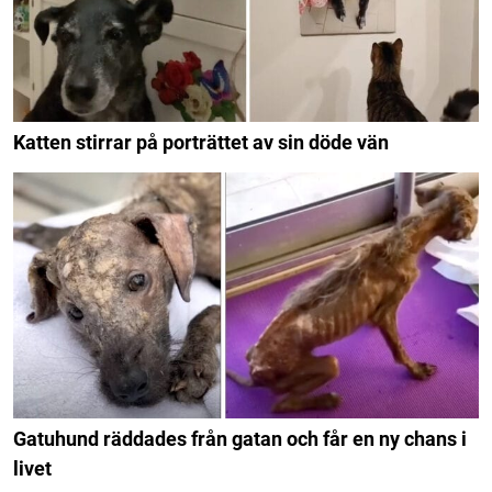
Katten stirrar på porträttet av sin döde vän
Gatuhund räddades från gatan och får en ny chans i
livet