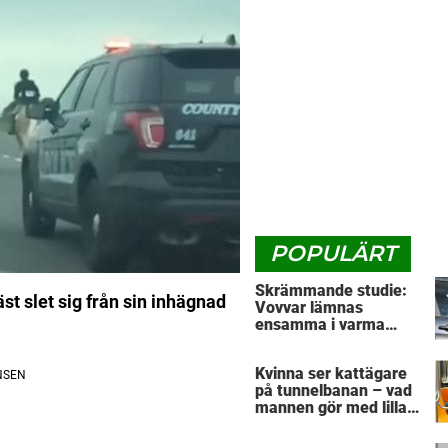
POPULÄRT
Skrämmande studie:
st slet sig från sin inhägnad
Vovvar lämnas
ensamma i varma
bilar – veterinärens
vädjan: "Planera i
Kvinna ser kattägare
förväg"
på tunnelbanan – vad
mannen gör med lilla
husdjuret har väckt
massor av reaktioner