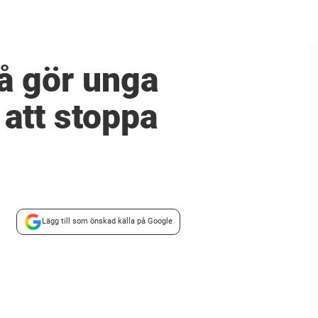
å gör unga
 att stoppa
Lägg till som önskad källa på Google