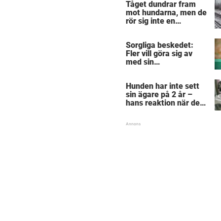
Tåget dundrar fram
mot hundarna, men de
rör sig inte en
centimeter –
anledningen är
Sorgliga beskedet:
hjärtskärande
Fler vill göra sig av
med sin
”pandemihund”
Hunden har inte sett
sin ägare på 2 år –
hans reaktion när de
återförenas bekräftar
allt vi anat om hundar