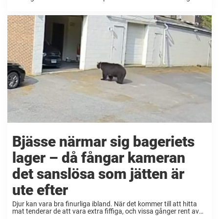
som inte har råd att ta hand om sina hundar längre. Det är dock
ingen ...
Bjässe närmar sig bageriets
lager – då fångar kameran
det sanslösa som jätten är
ute efter
Djur kan vara bra finurliga ibland. När det kommer till att hitta
mat tenderar de att vara extra fiffiga, och vissa gånger rent av
sluga. Ett bageri fick nyligen erfara en björn som hade svårt ...