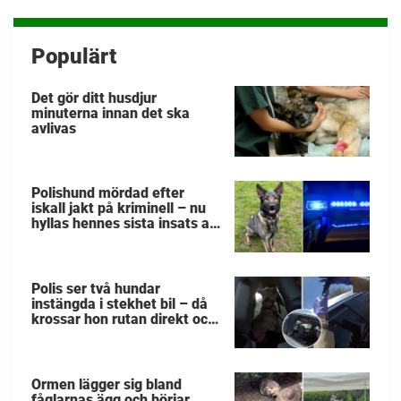
inlägg
Populärt
Det gör ditt husdjur
minuterna innan det ska
avlivas
Polishund mördad efter
iskall jakt på kriminell – nu
hyllas hennes sista insats av
kollegorna
Polis ser två hundar
instängda i stekhet bil – då
krossar hon rutan direkt och
räddar de små liven
Ormen lägger sig bland
fåglarnas ägg och börjar