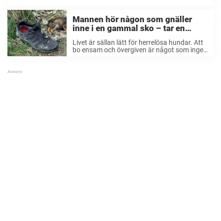
Mannen hör någon som gnäller
inne i en gammal sko – tar en
närmre titt och agerar direkt
Livet är sällan lätt för herrelösa hundar. Att
bo ensam och övergiven är något som ingen
levande varelse ska behöva genomlida. Än
värre är när de ensamma djuren är små
stackars hundvalpar. På egen hand ...