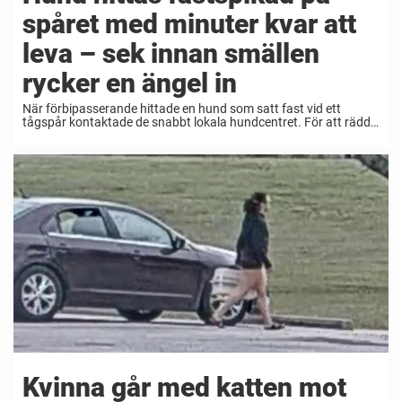
spåret med minuter kvar att
leva – sek innan smällen
rycker en ängel in
När förbipasserande hittade en hund som satt fast vid ett
tågspår kontaktade de snabbt lokala hundcentret. För att rädda
hunden behövde de agera direkt. Alla djur förtjänar en varm
plats att vila på och en ...
Kvinna går med katten mot