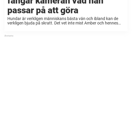
fångar kameran vad han
passar på att göra
Hundar är verkligen människans bästa vän och ibland kan de
verkligen bjuda på skratt. Det vet inte mist Amber och hennes
hund Cooper. Det är fantastiskt att komma hem till en glad och
gullig hund ...