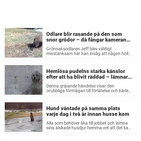
Odlare blir rasande på den som
snor grödor – då fångar kameran
bedårande tjuven på bar gärning
Grönsaksodlaren Jeff blev väldigt
misstänksam när han insåg att någon höll
på att sno hans grönsaker hela tiden. När
han väl satte upp en övervakningskamera
fångade han den bedårande lilla tjuven på
Hemlösa pudelns starka känslor
film. Det är ...
efter att ha blivit räddad – lämnar
alla i tårar
Denna gripande händelse visar den
orubbliga förmågan till förlåtelse och kärlek
och bekräftar hur speciella hundar verkligen
är.Redan år 2014 fick Annie Hart, en
hängiven volontär från organisationen
Hund väntade på samma plats
Rescue From The Hart, ett brådskande
varje dag i två år innan husse kom
samtal ...
Alla som behöver åka till jobbet och lämna
sina älskade husdjur hemma vet att det kan
kännas jobbigt. Men hunden Sadie väntar
minst sagt tålmodigt varje dag på att