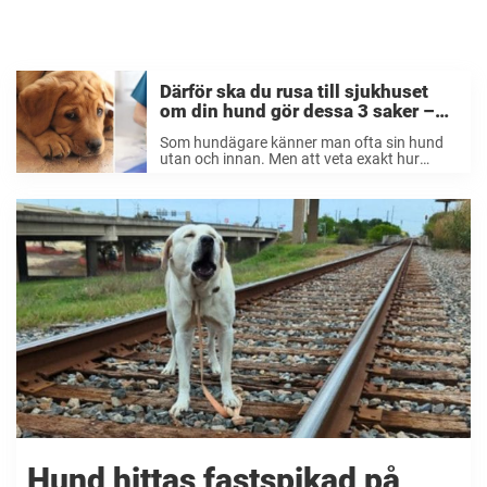
Därför ska du rusa till sjukhuset
om din hund gör dessa 3 saker –
här är varningstecknen du måste
Som hundägare känner man ofta sin hund
ha koll på
utan och innan. Men att veta exakt hur
hunden mår är inte helt enkelt. Nu delar en
veterinär med sig av tre varningstecken du
ska hålla koll på. ...
Hund hittas fastspikad på