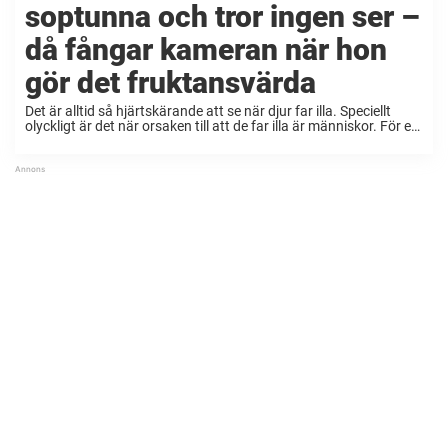
soptunna och tror ingen ser –
då fångar kameran när hon
gör det fruktansvärda
Det är alltid så hjärtskärande att se när djur far illa. Speciellt
olyckligt är det när orsaken till att de far illa är människor. För ett
tag sedan fångades en kvinna på övervakningskamera när hon
...