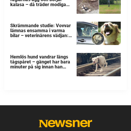
kalasa – då träder modiga
byggarbetaren fram och
räddar dem
Skrämmande studie: Vovvar
lämnas ensamma i varma
bilar – veterinärens vädjan:
"Planera i förväg"
Hemlös hund vandrar längs
tågspåret – gänget har bara
minuter på sig innan han
svävar i livsfara