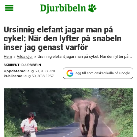
Toggle
menu
Ursinnig elefant jagar man på
cykel: När den lyfter på snabeln
inser jag genast varför
Hem
»
Vilda djur
»
Ursinnig elefant jagar man på cykel: När den lyfter på snabeln inser jag genast varför
SKRIBENT: DJURBIBELN
Uppdaterad:
aug 30, 2018, 21:10
Lägg till som önskad källa på Google
Publicerad:
aug 30, 2018, 12:37