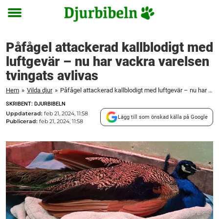
Toggle
menu
Påfågel attackerad kallblodigt med
luftgevär – nu har vackra varelsen
tvingats avlivas
Hem
»
Vilda djur
»
Påfågel attackerad kallblodigt med luftgevär – nu har vackra varelsen tvingats avlivas
SKRIBENT: DJURBIBELN
Uppdaterad:
feb 21, 2024, 11:58
Lägg till som önskad källa på Google
Publicerad:
feb 21, 2024, 11:58