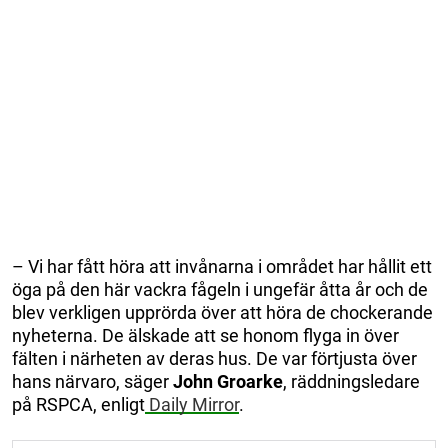
– Vi har fått höra att invånarna i området har hållit ett
öga på den här vackra fågeln i ungefär åtta år och de
blev verkligen upprörda över att höra de chockerande
nyheterna. De älskade att se honom flyga in över
fälten i närheten av deras hus. De var förtjusta över
hans närvaro, säger
John Groarke
, räddningsledare
på RSPCA, enligt
Daily Mirror
.