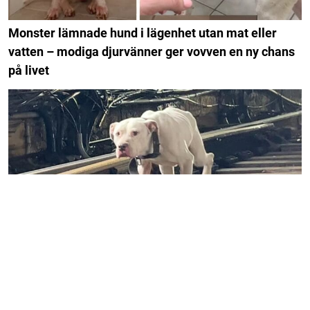
Monster lämnade hund i lägenhet utan mat eller
vatten – modiga djurvänner ger vovven en ny chans
på livet
Hemlös hund vandrar längs tågspåret – gänget har
bara minuter på sig innan han svävar i livsfara