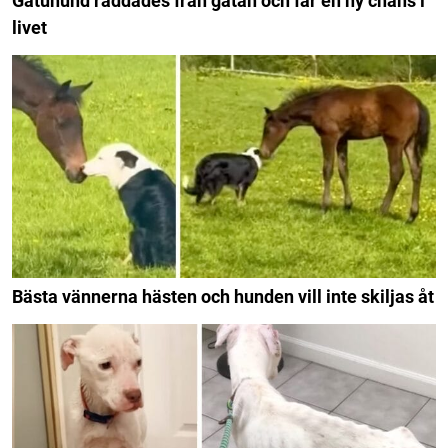
Gatuhund räddades från gatan och får en ny chans i
livet
Bästa vännerna hästen och hunden vill inte skiljas åt