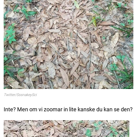
Twitter/SssnakeySci
Inte? Men om vi zoomar in lite kanske du kan se den?