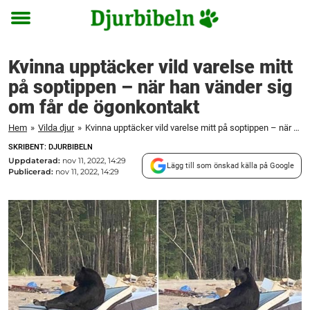
Toggle
menu
Kvinna upptäcker vild varelse mitt
på soptippen – när han vänder sig
om får de ögonkontakt
Hem
»
Vilda djur
»
Kvinna upptäcker vild varelse mitt på soptippen – när han vänder sig om får de ögonkontakt
SKRIBENT: DJURBIBELN
Uppdaterad:
nov 11, 2022, 14:29
Lägg till som önskad källa på Google
Publicerad:
nov 11, 2022, 14:29