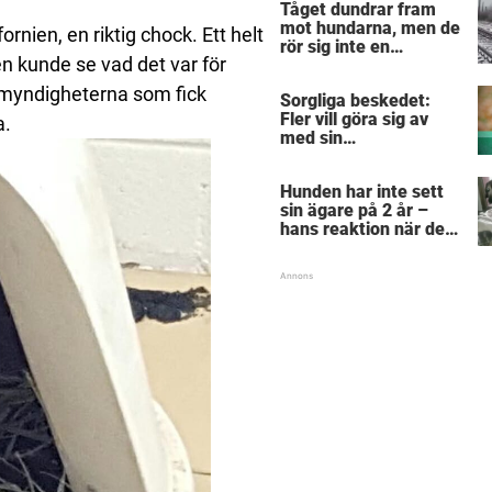
Tåget dundrar fram
mot hundarna, men de
ornien, en riktig chock. Ett helt
rör sig inte en
n kunde se vad det var för
centimeter –
anledningen är
smyndigheterna som fick
Sorgliga beskedet:
hjärtskärande
Fler vill göra sig av
a.
med sin
”pandemihund”
Hunden har inte sett
sin ägare på 2 år –
hans reaktion när de
återförenas bekräftar
allt vi anat om hundar