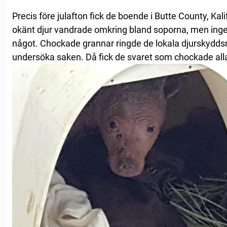
Precis före julafton fick de boende i Butte County, Kalif
okänt djur vandrade omkring bland soporna, men inge
något. Chockade grannar ringde de lokala djurskydd
undersöka saken. Då fick de svaret som chockade all