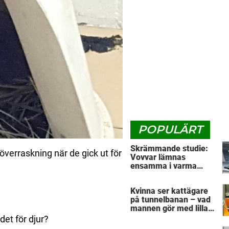
POPULÄRT
Skrämmande studie:
 överraskning när de gick ut för
Vovvar lämnas
ensamma i varma
bilar – veterinärens
vädjan: "Planera i
Kvinna ser kattägare
förväg"
på tunnelbanan – vad
mannen gör med lilla
husdjuret har väckt
det för djur?
massor av reaktioner