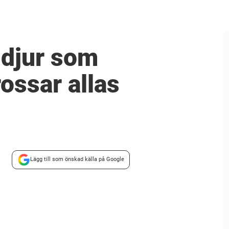
t djur som
ossar allas
Lägg till som önskad källa på Google