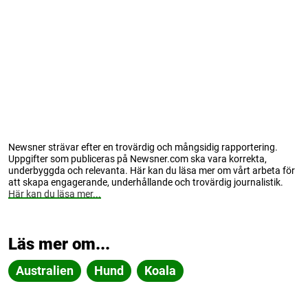
Newsner strävar efter en trovärdig och mångsidig rapportering.
Uppgifter som publiceras på Newsner.com ska vara korrekta,
underbyggda och relevanta. Här kan du läsa mer om vårt arbeta för
att skapa engagerande, underhållande och trovärdig journalistik.
Här kan du läsa mer...
Läs mer om...
Australien
Hund
Koala