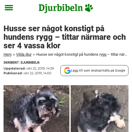
Toggle
menu
Husse ser något konstigt på
hundens rygg – tittar närmare och
ser 4 vassa klor
Hem
»
Vilda djur
»
Husse ser något konstigt på hundens rygg – tittar närmare och ser 4 vassa klor
SKRIBENT: DJURBIBELN
Uppdaterad:
okt 22, 2019, 14:39
Lägg till som önskad källa på Google
Publicerad:
okt 22, 2019, 14:00