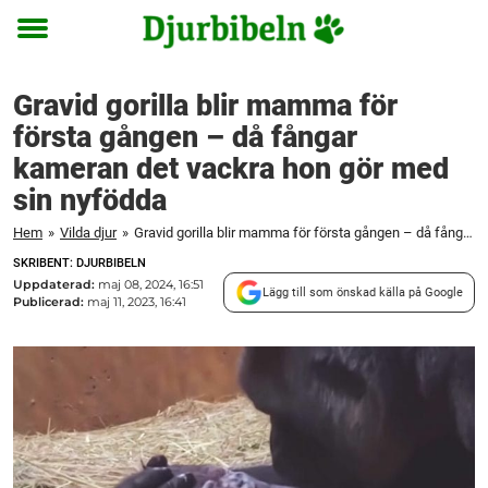
Toggle
menu
Gravid gorilla blir mamma för
första gången – då fångar
kameran det vackra hon gör med
sin nyfödda
Hem
»
Vilda djur
»
Gravid gorilla blir mamma för första gången – då fångar kameran det vackra hon gör med sin nyfödda
SKRIBENT: DJURBIBELN
Uppdaterad:
maj 08, 2024, 16:51
Lägg till som önskad källa på Google
Publicerad:
maj 11, 2023, 16:41