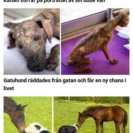
Katten stirrar på porträttet av sin döde vän
Gatuhund räddades från gatan och får en ny chans i
livet