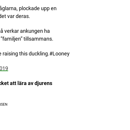
fåglarna, plockade upp en
et var deras.
 så verkar ankungen ha
på ”familjen” tillsammans.
e raising this duckling.#Looney
2019
cket att lära av djurens