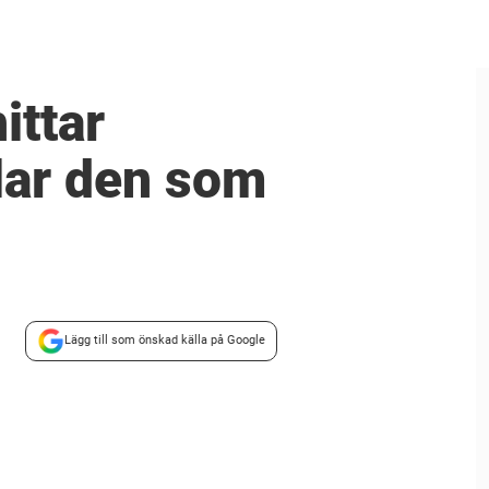
ittar
lar den som
Lägg till som önskad källa på Google