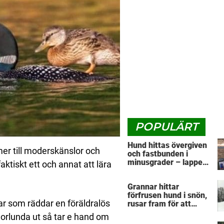
POPULÄRT
Hund hittas övergiven
mer till moderskänslor och
och fastbunden i
minusgrader – lappen
faktiskt ett och annat att lära
vid halsbandet
avslöjar det
Grannar hittar
fruktansvärda
förfrusen hund i snön,
lar som räddar en föräldralös
rusar fram för att
hjälpa: Märker då att
nnorlunda ut så tar e hand om
han döljer något under