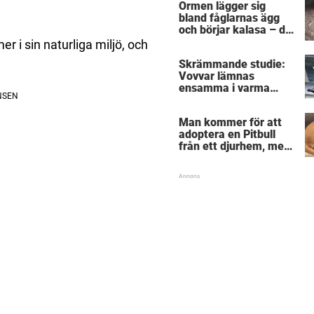
Ormen lägger sig
sig
bland fåglarnas ägg
och börjar kalasa – då
träder modiga
r i sin naturliga miljö, och
byggarbetaren fram
Skrämmande studie:
och räddar dem
Vovvar lämnas
ensamma i varma
bilar – veterinärens
vädjan: "Planera i
Man kommer för att
förväg"
adoptera en Pitbull
från ett djurhem, men
hunden vägrar lämna
sin bästa vän