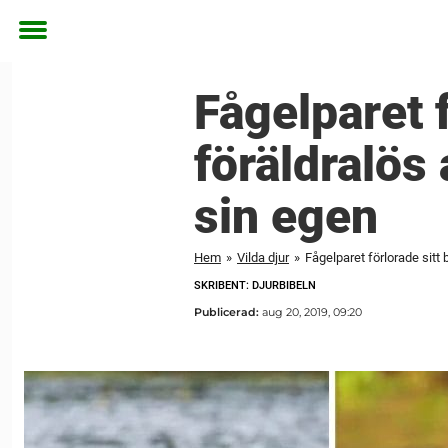
Toggle
menu
Fågelparet f
föräldralös
sin egen
Hem
»
Vilda djur
»
Fågelparet förlorade sitt
SKRIBENT: DJURBIBELN
Publicerad:
aug 20, 2019, 09:20