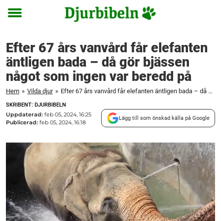
Toggle
menu
Efter 67 års vanvård får elefanten
äntligen bada – då gör bjässen
något som ingen var beredd på
Hem
»
Vilda djur
»
Efter 67 års vanvård får elefanten äntligen bada – då gör bjässen något som ingen var beredd på
SKRIBENT: DJURBIBELN
Uppdaterad:
feb 05, 2024, 16:25
Lägg till som önskad källa på Google
Publicerad:
feb 05, 2024, 16:18