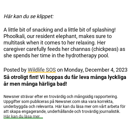
Här kan du se klippet:
A little bit of snacking and a little bit of splashing!
Phoolkali, our resident elephant, makes sure to
multitask when it comes to her relaxing. Her
caregiver carefully feeds her channas (chickpeas) as
she spends her time in the hydrotherapy pool.
Posted by
Wildlife SOS
on Monday, December 4, 2023
Så otroligt fint! Vi hoppas du får leva många lyckliga
år men många härliga bad!
Newsner strävar efter en trovärdig och mångsidig rapportering.
Uppgifter som publiceras på Newsner.com ska vara korrekta,
underbyggda och relevanta. Här kan du läsa mer om vårt arbeta för
att skapa engagerande, underhållande och trovärdig journalistik.
Här kan du läsa mer...