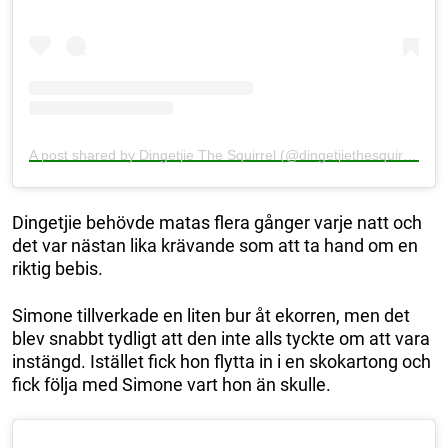
A post shared by Dingetjie The Squirrel (@dingetjiethesquirrel)
Dingetjie behövde matas flera gånger varje natt och
det var nästan lika krävande som att ta hand om en
riktig bebis.
Simone tillverkade en liten bur åt ekorren, men det
blev snabbt tydligt att den inte alls tyckte om att vara
instängd. Istället fick hon flytta in i en skokartong och
fick följa med Simone vart hon än skulle.