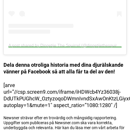
A post shared by Dingetjie The Squirrel (@dingetjiethesquirrel)
Dela denna otroliga historia med dina djurälskande
vänner på Facebook så att alla får ta del av den!
[arve
url=”//csp.screen9.com/iframe/iHDWcb4Yz36038j-
DdUTkPUGhcW_OztyzoqoDWmnIvndSxAwOnKtzLGiyx
autoplay=1&mute=1″ aspect_ratio=”1080:1280″ /]
Newsner strävar efter en trovärdig och mångsidig rapportering.
Uppgifter som publiceras på Newsner.com ska vara korrekta,
underbyggda och relevanta. Här kan du läsa mer om vårt arbeta för