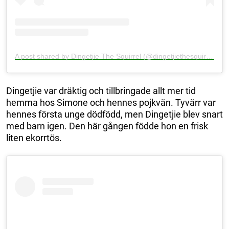
A post shared by Dingetjie The Squirrel (@dingetjiethesquirrel)
Dingetjie var dräktig och tillbringade allt mer tid
hemma hos Simone och hennes pojkvän. Tyvärr var
hennes första unge dödfödd, men Dingetjie blev snart
med barn igen. Den här gången födde hon en frisk
liten ekorrtös.