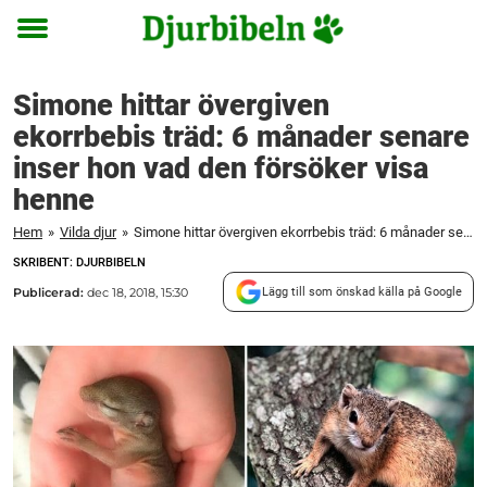
Toggle
menu
Simone hittar övergiven
ekorrbebis träd: 6 månader senare
inser hon vad den försöker visa
henne
Hem
»
Vilda djur
»
Simone hittar övergiven ekorrbebis träd: 6 månader senare inser hon vad den försöker visa henne
SKRIBENT: DJURBIBELN
Publicerad:
dec 18, 2018, 15:30
Lägg till som önskad källa på Google