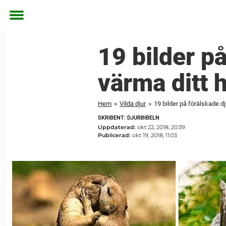
Toggle
menu
19 bilder p
värma ditt 
Hem
»
Vilda djur
»
19 bilder på förälskade d
SKRIBENT: DJURBIBELN
Uppdaterad:
okt 22, 2018, 20:39
Publicerad:
okt 19, 2018, 11:03