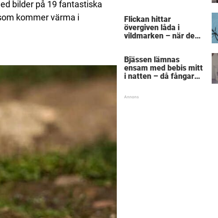
skelettet” tar han
 med bilder på 19 fantastiska
vovvens liv i egna
h som kommer värma i
Flickan hittar
händer
övergiven låda i
vildmarken – när den
börjar skaka ropar hon
efter pappa
Bjässen lämnas
ensam med bebis mitt
i natten – då fångar
kameran vad han gör
med flickan