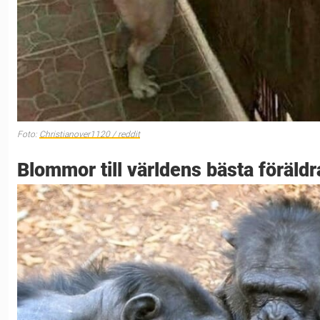
Foto:
Christianover1120 / reddit
Blommor till världens bästa föräldr