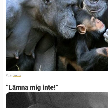
Foto:
imgur
”Lämna mig inte!”