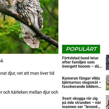
POPULÄRT
Förtvivlad hund letar
på.
efter familjen som
övergett honom – då
kommer främling och
at djur, vet att man över tid
visar vad sann kärlek
Kameran fångar vilda
är
björnarnas slagsmål –
fascinerande bilderna
sprids som en löpeld
er och kärleken mellan djur och
på nätet
Svart skugga rör sig
på öde stranden – när
mannen ser ”levande