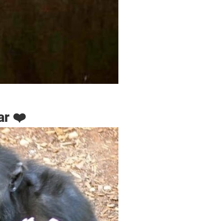
ar ❤️