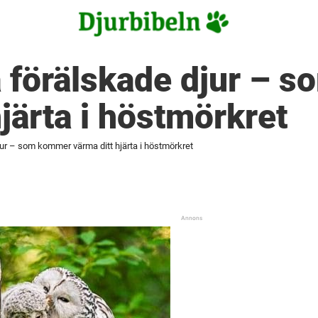
å förälskade djur –
hjärta i höstmörkret
jur – som kommer värma ditt hjärta i höstmörkret