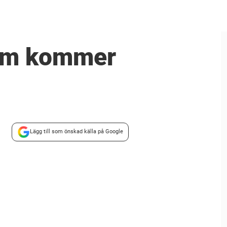
 som kommer
Lägg till som önskad källa på Google