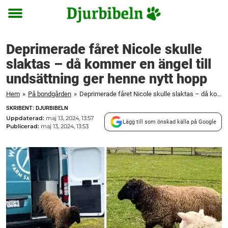
Toggle
menu
Deprimerade fåret Nicole skulle
slaktas – då kommer en ängel till
undsättning ger henne nytt hopp
Hem
»
På bondgården
»
Deprimerade fåret Nicole skulle slaktas – då kommer en ängel till undsättning ger henne nytt hopp
SKRIBENT: DJURBIBELN
Uppdaterad:
maj 13, 2024, 13:57
Lägg till som önskad källa på Google
Publicerad:
maj 13, 2024, 13:53