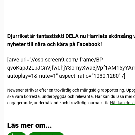
Djurriket är fantastiskt! DELA nu Harriets skönsång v
nyheter till nära och kära på Facebook!
[arve url=”//csp.screen9.com/iframe/BP-
qvoKapJ2LbJCnVjfw0hjYSomyXwa3jVpf1AM15yYA
autoplay=1&mute=1″ aspect_ratio=”1080:1280″ /]
Newsner strävar efter en trovärdig och mångsidig rapportering. Up
ska vara korrekta, underbyggda och relevanta. Här kan du läsa mer o
engagerande, underhållande och trovärdig journalistik.
Här kan du lä
Läs mer om...