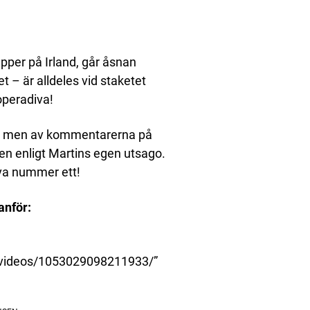
pper på Irland, går åsnan
et – är alldeles vid staketet
operadiva!
ant, men av kommentarerna på
en enligt Martins egen utsago.
iva nummer ett!
anför:
/videos/1053029098211933/”