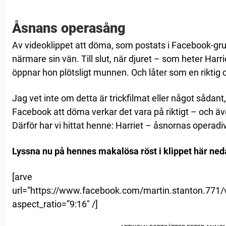
Åsnans operasång
Av videoklippet att döma, som postats i Facebook-gru
närmare sin vän. Till slut, när djuret – som heter Harri
öppnar hon plötsligt munnen. Och låter som en riktig 
Jag vet inte om detta är trickfilmat eller något såd
Facebook att döma verkar det vara på riktigt – och äv
Därför har vi hittat henne: Harriet – åsnornas operad
Lyssna nu på hennes makalösa röst i klippet här ned
[arve
url=”https://www.facebook.com/martin.stanton.771
aspect_ratio=”9:16″ /]