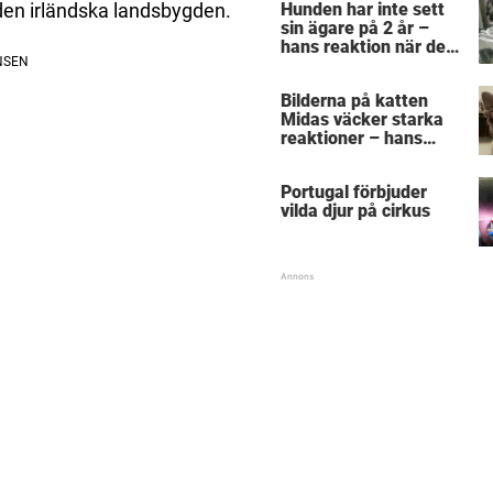
Hunden har inte sett
 den irländska landsbygden.
sin ägare på 2 år –
hans reaktion när de
återförenas bekräftar
allt vi anat om hundar
Bilderna på katten
Midas väcker starka
reaktioner – hans
utseende får folk att
gnugga sig i ögonen
Portugal förbjuder
vilda djur på cirkus