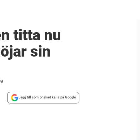
 titta nu
öjar sin
ng
Lägg till som önskad källa på Google