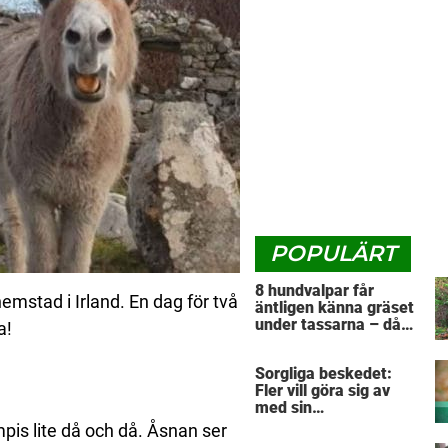
POPULÄRT
8 hundvalpar får
emstad i Irland. En dag för två
äntligen känna gräset
under tassarna – då
a!
tar första valpen ett
avgörande beslut
Sorgliga beskedet:
Fler vill göra sig av
med sin
”pandemihund”
pis lite då och då. Åsnan ser