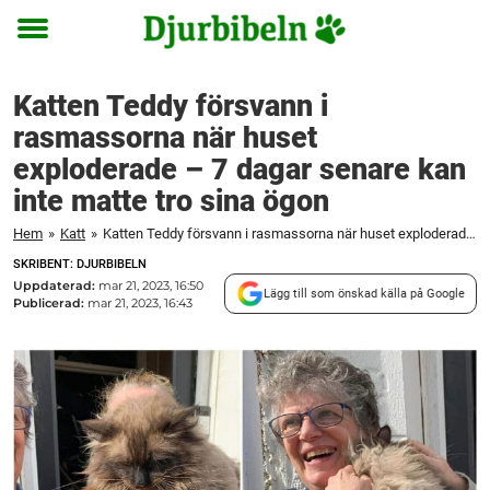
Toggle
menu
Katten Teddy försvann i
rasmassorna när huset
exploderade – 7 dagar senare kan
inte matte tro sina ögon
Hem
»
Katt
»
Katten Teddy försvann i rasmassorna när huset exploderade – 7 dagar senare kan inte matte tro sina ögon
SKRIBENT: DJURBIBELN
Uppdaterad:
mar 21, 2023, 16:50
Lägg till som önskad källa på Google
Publicerad:
mar 21, 2023, 16:43