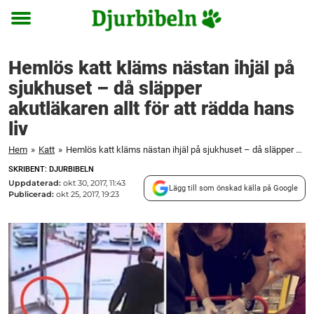
Toggle
menu
Hemlös katt kläms nästan ihjäl på
sjukhuset – då släpper
akutläkaren allt för att rädda hans
liv
Hem
»
Katt
»
Hemlös katt kläms nästan ihjäl på sjukhuset – då släpper akutläkaren allt för att rädda hans liv
SKRIBENT: DJURBIBELN
Uppdaterad:
okt 30, 2017, 11:43
Lägg till som önskad källa på Google
Publicerad:
okt 25, 2017, 19:23