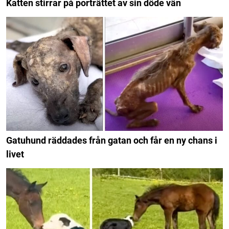
Katten stirrar på porträttet av sin döde vän
Gatuhund räddades från gatan och får en ny chans i
livet