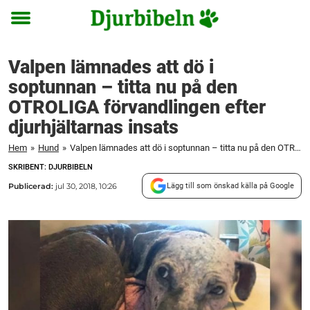
Toggle
menu
Valpen lämnades att dö i
soptunnan – titta nu på den
OTROLIGA förvandlingen efter
djurhjältarnas insats
Hem
»
Hund
»
Valpen lämnades att dö i soptunnan – titta nu på den OTROLIGA förvandlingen efter djurhjältarnas insats
SKRIBENT: DJURBIBELN
Publicerad:
jul 30, 2018, 10:26
Lägg till som önskad källa på Google