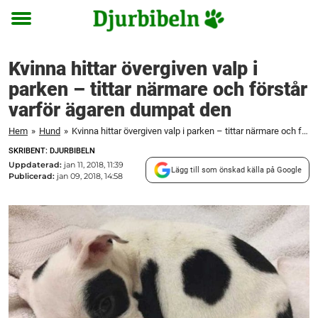
Toggle
menu
Kvinna hittar övergiven valp i
parken – tittar närmare och förstår
varför ägaren dumpat den
Hem
»
Hund
»
Kvinna hittar övergiven valp i parken – tittar närmare och förstår varför ägaren dumpat den
SKRIBENT: DJURBIBELN
Uppdaterad:
jan 11, 2018, 11:39
Lägg till som önskad källa på Google
Publicerad:
jan 09, 2018, 14:58