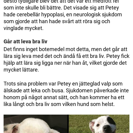
desto tydligare blev det att det var ett medfött fel
som inte skulle bli bättre. Det visade sig att Petey
hade cerebellär hypoplasi, en neurologisk sjukdom
som gjorde att han hade svårt att röra sig och
vinglade mycket.
Går att leva bra liv
Det finns inget botemedel mot detta, men det går att
lära sig leva med det och ändå få ett bra liv. Petey fick
hjälp att lära sig ligga ner när han åt, vilket gjorde det
mycket lättare.
Trots sina problem var Petey en jätteglad valp som
älskade att leka och busa. Sjukdomen påverkade inte
honom på något annat sätt, och han kommer ha ett
lika långt och bra liv som vilken hund som helst.