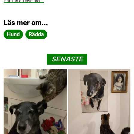
Här kan du läsa mer...
Läs mer om...
Hund
Rädda
SENASTE