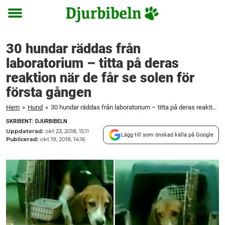
Toggle
menu
30 hundar räddas från
laboratorium – titta på deras
reaktion när de får se solen för
första gången
Hem
»
Hund
»
30 hundar räddas från laboratorium – titta på deras reaktion när de får se solen för första gången
SKRIBENT: DJURBIBELN
Uppdaterad:
okt 23, 2018, 15:11
Lägg till som önskad källa på Google
Publicerad:
okt 19, 2018, 14:16