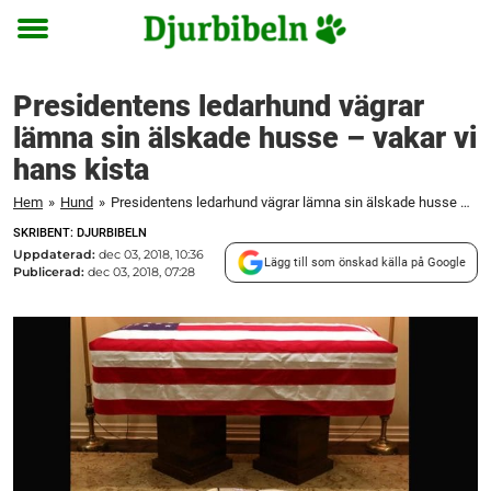
Toggle
menu
Presidentens ledarhund vägrar
lämna sin älskade husse – vakar vi
hans kista
Hem
»
Hund
»
Presidentens ledarhund vägrar lämna sin älskade husse – vakar vi hans kista
SKRIBENT: DJURBIBELN
Uppdaterad:
dec 03, 2018, 10:36
Lägg till som önskad källa på Google
Publicerad:
dec 03, 2018, 07:28