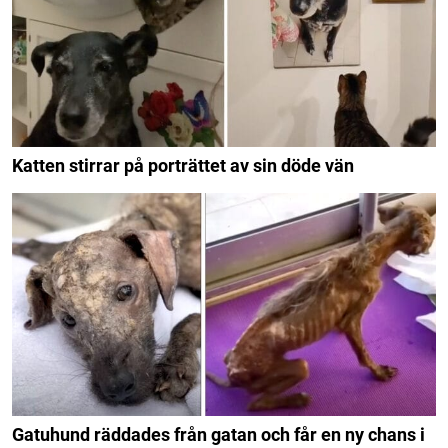
Katten stirrar på porträttet av sin döde vän
Gatuhund räddades från gatan och får en ny chans i