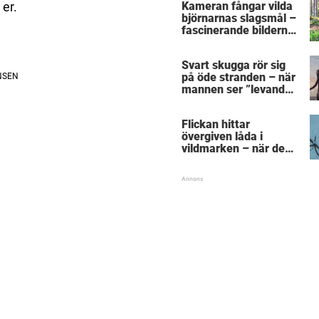
Kameran fångar vilda
 er.
björnarnas slagsmål –
fascinerande bilderna
sprids som en löpeld
på nätet
Svart skugga rör sig
på öde stranden – när
mannen ser ”levande
skelettet” tar han
vovvens liv i egna
Flickan hittar
händer
övergiven låda i
vildmarken – när den
börjar skaka ropar hon
efter pappa