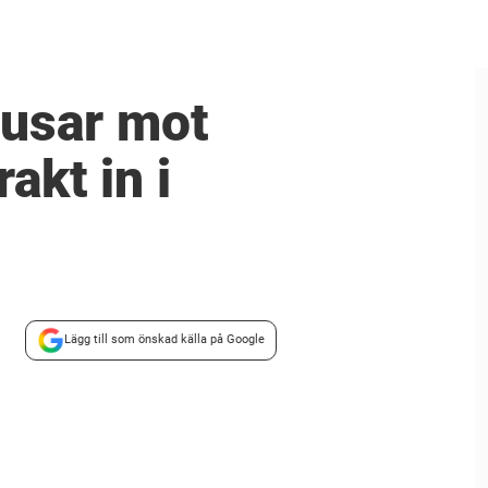
 rusar mot
akt in i
Lägg till som önskad källa på Google