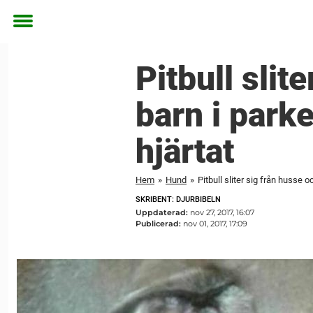
Toggle
menu
Pitbull slit
barn i parke
hjärtat
Hem
»
Hund
»
Pitbull sliter sig från husse o
SKRIBENT: DJURBIBELN
Uppdaterad:
nov 27, 2017, 16:07
Publicerad:
nov 01, 2017, 17:09