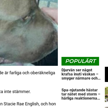
POPULÄRT
Djurvän ser något
 de är farliga och oberäkneliga
krafsa inuti väskan –
smyger närmare och
upptäcker otäcka
sanningen
Spa-njutande hästar
ta inte stämmer.
tar nätet med storm –
härliga reaktionerna
när de blir ompysslade
 Stacie Rae English, och hon
är sann kärlek