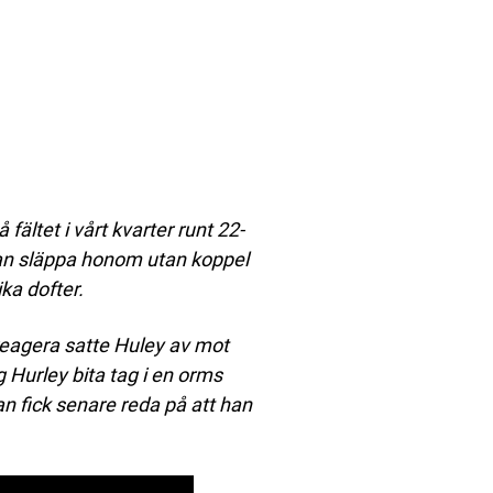
fältet i vårt kvarter runt 22-
kan släppa honom utan koppel
ika dofter.
reagera satte Huley av mot
 Hurley bita tag i en orms
n fick senare reda på att han