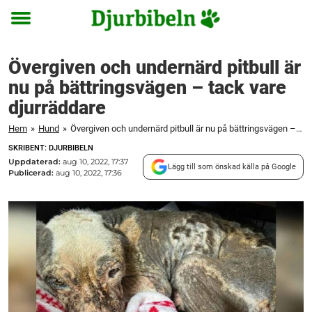
Toggle
menu
Övergiven och undernärd pitbull är
nu på bättringsvägen – tack vare
djurräddare
Hem
»
Hund
»
Övergiven och undernärd pitbull är nu på bättringsvägen – tack vare djurräddare
SKRIBENT: DJURBIBELN
Uppdaterad:
aug 10, 2022, 17:37
Lägg till som önskad källa på Google
Publicerad:
aug 10, 2022, 17:36