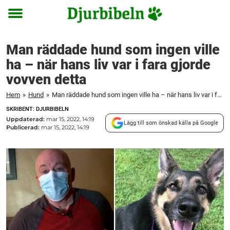
Toggle
menu
Man räddade hund som ingen ville
ha – när hans liv var i fara gjorde
vovven detta
Hem
»
Hund
»
Man räddade hund som ingen ville ha – när hans liv var i fara gjorde vovven detta
SKRIBENT: DJURBIBELN
Uppdaterad:
mar 15, 2022, 14:19
Lägg till som önskad källa på Google
Publicerad:
mar 15, 2022, 14:19