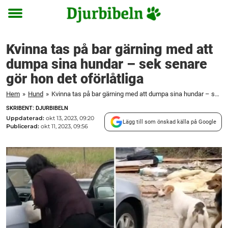
Toggle
menu
Kvinna tas på bar gärning med att
dumpa sina hundar – sek senare
gör hon det oförlåtliga
Hem
»
Hund
»
Kvinna tas på bar gärning med att dumpa sina hundar – sek senare gör hon det oförlåtliga
SKRIBENT: DJURBIBELN
Uppdaterad:
okt 13, 2023, 09:20
Lägg till som önskad källa på Google
Publicerad:
okt 11, 2023, 09:56