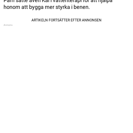
Pam satte även Kai i vattenterapi för att hjälpa
honom att bygga mer styrka i benen.