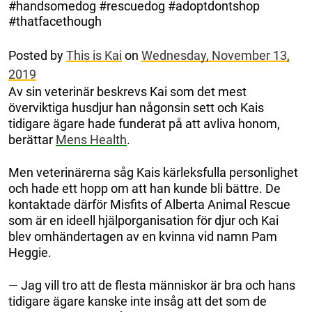
#handsomedog #rescuedog #adoptdontshop
#thatfacethough
Posted by
This is Kai
on
Wednesday, November 13,
2019
Av sin veterinär beskrevs Kai som det mest
överviktiga husdjur han någonsin sett och Kais
tidigare ägare hade funderat på att avliva honom,
berättar
Mens Health
.
Men veterinärerna såg Kais kärleksfulla personlighet
och hade ett hopp om att han kunde bli bättre. De
kontaktade därför Misfits of Alberta Animal Rescue
som är en ideell hjälporganisation för djur och Kai
blev omhändertagen av en kvinna vid namn Pam
Heggie.
— Jag vill tro att de flesta människor är bra och hans
tidigare ägare kanske inte insåg att det som de