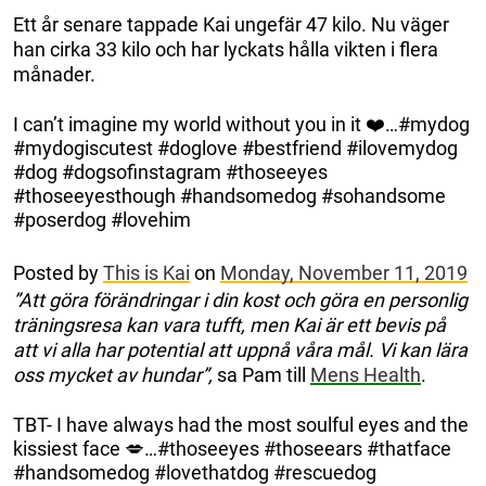
Ett år senare tappade Kai ungefär 47 kilo. Nu väger
han cirka 33 kilo och har lyckats hålla vikten i flera
månader.
I can’t imagine my world without you in it ❤️…#mydog
#mydogiscutest #doglove #bestfriend #ilovemydog
#dog #dogsofinstagram #thoseeyes
#thoseeyesthough #handsomedog #sohandsome
#poserdog #lovehim
Posted by
This is Kai
on
Monday, November 11, 2019
”Att göra förändringar i din kost och göra en personlig
träningsresa kan vara tufft, men Kai är ett bevis på
att vi alla har potential att uppnå våra mål. Vi kan lära
oss mycket av hundar”,
sa Pam till
Mens Health
.
TBT- I have always had the most soulful eyes and the
kissiest face 💋…#thoseeyes #thoseears #thatface
#handsomedog #lovethatdog #rescuedog