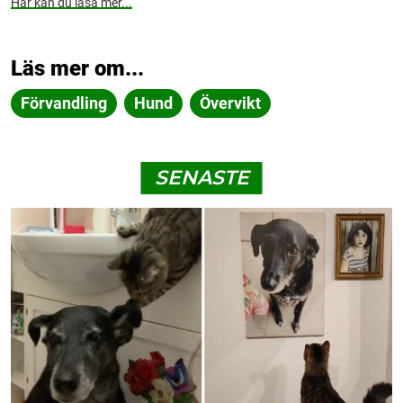
Här kan du läsa mer...
Läs mer om...
Förvandling
Hund
Övervikt
SENASTE