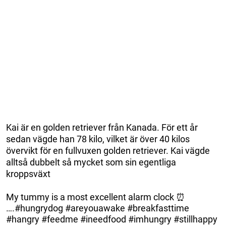
Kai är en golden retriever från Kanada. För ett år
sedan vägde han 78 kilo, vilket är över 40 kilos
övervikt för en fullvuxen golden retriever. Kai vägde
alltså dubbelt så mycket som sin egentliga
kroppsväxt
My tummy is a most excellent alarm clock ⏰
….#hungrydog #areyouawake #breakfasttime
#hangry #feedme #ineedfood #imhungry #stillhappy