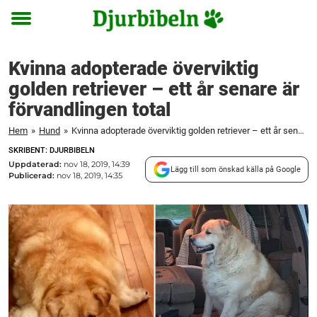
Toggle
menu
Kvinna adopterade överviktig
golden retriever – ett år senare är
förvandlingen total
Hem
»
Hund
»
Kvinna adopterade överviktig golden retriever – ett år senare är förvandlingen total
SKRIBENT: DJURBIBELN
Uppdaterad:
nov 18, 2019, 14:39
Lägg till som önskad källa på Google
Publicerad:
nov 18, 2019, 14:35