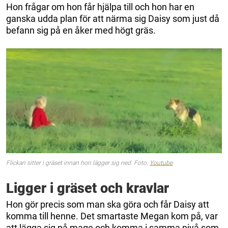
Hon frågar om hon får hjälpa till och hon har en
ganska udda plan för att närma sig Daisy som just då
befann sig på en åker med högt gräs.
Flickan sitter i gräset innan hon lägger sig ned. Foto:
Youtube
Ligger i gräset och kravlar
Hon gör precis som man ska göra och får Daisy att
komma till henne. Det smartaste Megan kom på, var
att lägga sig på mage och komma i samma nivå som