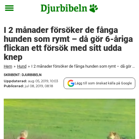
Toggle
menu
I 2 månader försöker de fånga
hunden som rymt – då gör 6-åriga
flickan ett försök med sitt udda
knep
Hem
»
Hund
»
I 2 månader försöker de fånga hunden som rymt – då gör 6-åriga flickan ett försök med sitt udda knep
SKRIBENT: DJURBIBELN
Uppdaterad:
aug 05, 2019, 10:03
Lägg till som önskad källa på Google
Publicerad:
jul 08, 2019, 08:18