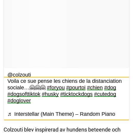
@colzouti
Voila ce sue pense les chiens de la distanciation
sociale…🤗🤗🤗
#foryou
#pourtoi
#chien
#dog
#dogsofttiktok
#husky
#ticktockdogs
#cutedog
#doglover
♬ Interstellar (Main Theme) – Random Piano
Colzouti blev inspirerad av hundens beteende och