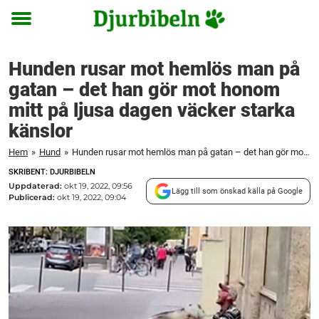
Toggle
menu
Hunden rusar mot hemlös man på
gatan – det han gör mot honom
mitt på ljusa dagen väcker starka
känslor
Hem
»
Hund
»
Hunden rusar mot hemlös man på gatan – det han gör mot honom mitt på ljusa dagen väcker starka känslor
SKRIBENT: DJURBIBELN
Uppdaterad:
okt 19, 2022, 09:56
Lägg till som önskad källa på Google
Publicerad:
okt 19, 2022, 09:04