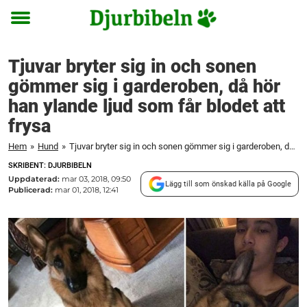
Toggle
menu
Tjuvar bryter sig in och sonen
gömmer sig i garderoben, då hör
han ylande ljud som får blodet att
frysa
Hem
»
Hund
»
Tjuvar bryter sig in och sonen gömmer sig i garderoben, då hör han ylande ljud som får blodet att frysa
SKRIBENT: DJURBIBELN
Uppdaterad:
mar 03, 2018, 09:50
Lägg till som önskad källa på Google
Publicerad:
mar 01, 2018, 12:41