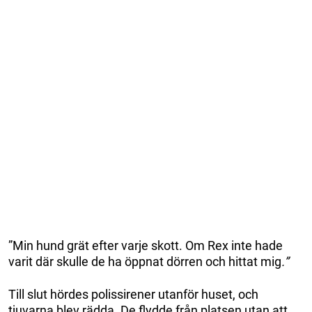
”Min hund grät efter varje skott. Om Rex inte hade
varit där skulle de ha öppnat dörren och hittat mig
.”
Till slut hördes polissirener utanför huset, och
tjuvarna blev rädda. De flydde från platsen utan att