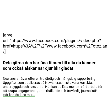
[arve
url=”https://www.facebook.com/plugins/video.php?
href=https%3A%2F%2Fwww.facebook.com%2Fotoz.an
/]
Dela gärna den här fina filmen till alla du känner
som också älskar när djur blir glada!
Newsner strävar efter en trovärdig och mångsidig rapportering.
Uppgifter som publiceras på Newsner.com ska vara korrekta,
underbyggda och relevanta. Här kan du läsa mer om vårt arbeta för
att skapa engagerande, underhållande och trovärdig journalistik.
Här kan du läsa mer...