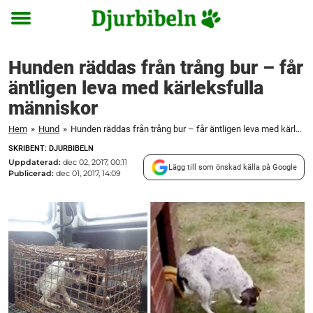
Toggle
menu
Hunden räddas från trång bur – får
äntligen leva med kärleksfulla
människor
Hem
»
Hund
»
Hunden räddas från trång bur – får äntligen leva med kärleksfulla människor
SKRIBENT: DJURBIBELN
Uppdaterad:
dec 02, 2017, 00:11
Lägg till som önskad källa på Google
Publicerad:
dec 01, 2017, 14:09