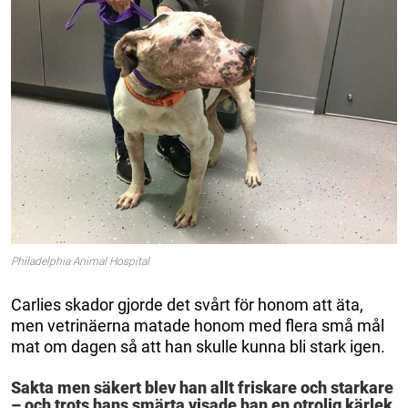
Philadelphia Animal Hospital
Carlies skador gjorde det svårt för honom att äta,
men vetrinäerna matade honom med flera små mål
mat om dagen så att han skulle kunna bli stark igen.
Sakta men säkert blev han allt friskare och starkare
– och trots hans smärta visade han en otrolig kärlek.