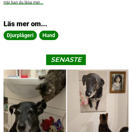
Här kan du läsa mer...
Läs mer om...
Djurplågeri
Hund
SENASTE