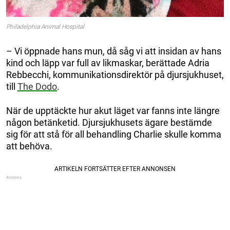
Philadelphia Animal Hospital
– Vi öppnade hans mun, då såg vi att insidan av hans
kind och läpp var full av likmaskar, berättade Adria
Rebbecchi, kommunikationsdirektör på djursjukhuset,
till
The Dodo
.
När de upptäckte hur akut läget var fanns inte längre
någon betänketid. Djursjukhusets ägare bestämde
sig för att stå för all behandling Charlie skulle komma
att behöva.