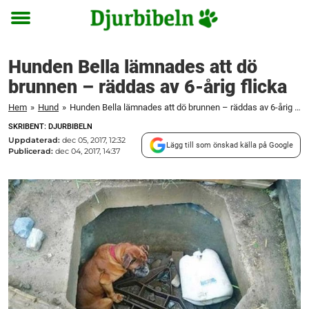
Toggle
menu
Hunden Bella lämnades att dö
brunnen – räddas av 6-årig flicka
Hem
»
Hund
»
Hunden Bella lämnades att dö brunnen – räddas av 6-årig flicka
SKRIBENT: DJURBIBELN
Uppdaterad:
dec 05, 2017, 12:32
Lägg till som önskad källa på Google
Publicerad:
dec 04, 2017, 14:37